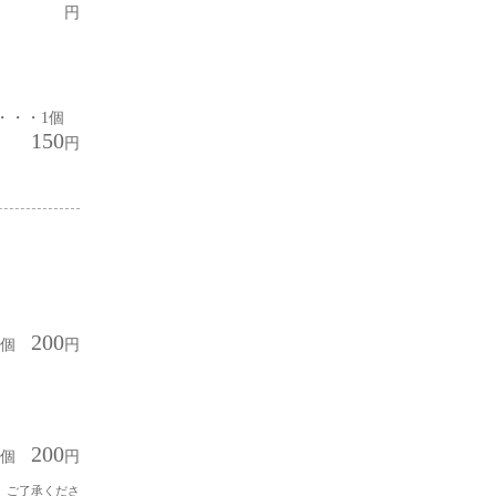
円
・・・1個
150
円
200
1個
円
200
1個
円
。ご了承くださ