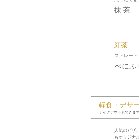
抹 茶
紅茶
ストレート
べにふ
軽食・デザ
テイクアウトもできま
人気のピザ
もオリジナ