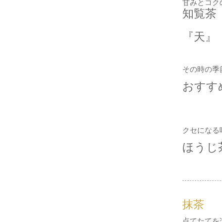
甘みとコク
知覧茶
『天』
その時の季
おすす
クセになる
ほうじ
抹茶
点てたてを