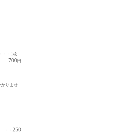
・・・1枚
700
円
かかりませ
250
・・・