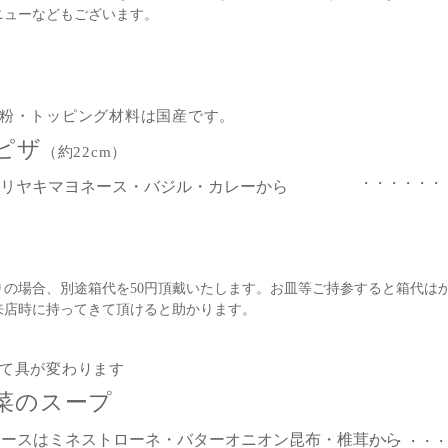
ニューなどもございます。
粉・トッピング材料は国産です。
ピザ
（約22cm）
・・・・・・
リヤキマヨネース・バジル・カレーから
りの場合、別途箱代を50円頂戴いたします。お皿等ご持参すると箱代は
来店時に持ってきて頂けると助かります。
て具が変わります
菜のスープ
ベースはミネストローネ・バターオニオン昆布・椎茸から
・・・・・・