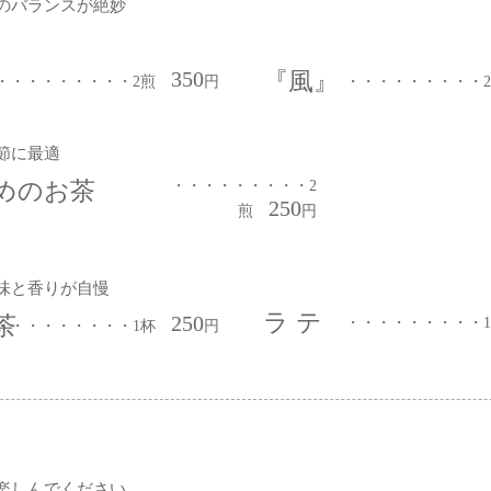
のバランスが絶妙
350
『風』
・・・・・・・・・2煎
円
・・・・・・・・・
節に最適
めのお茶
・・・・・・・・・2
250
煎
円
味と香りが自慢
ラ テ
250
茶
・・・・・・・・・
​・・・・・・・・・1杯
円
楽しんでください。