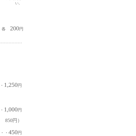
い。
200
・・各
円
1,25
0
・
円
1,000
・
円
 850円）
450
・・
円