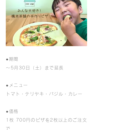
●期間
〜5月30
日（土）まで
​延長
●メニュー
トマト・テリヤキ・バジル・カレー
●価格
1枚 700円のピザを2枚以上のご注文
で