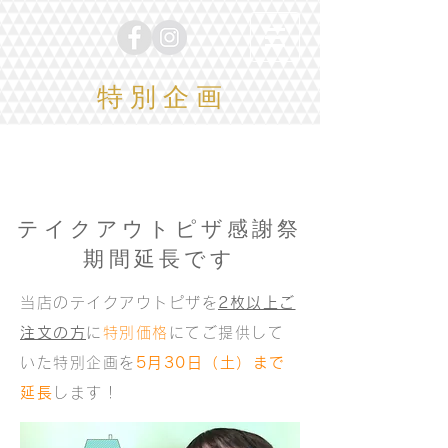
特 別 企 画
テイクアウトピザ感謝祭
期間延長です
当店のテイクアウトピザを
2枚以上ご
注文の方
に
特別価格
にてご提供して
いた特別企画を​
5月30日（土）まで
延長
します！