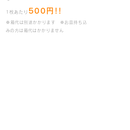
500
円
!!
1枚あたり
​※箱代は別途かかります ※お皿持ち込
みの方は箱代はかかりません
例えば、テイクアウトピザ4枚のご注
文で
ピザ2,000円+箱代200円（@50円
×4）⇒2,200円に！
ご予約はお電話にて受け付けており
ます。